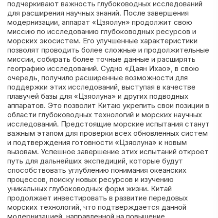
подчеркивают важность глубоководных исследований
для расширения научных знаний. После завершения
модернизации, аппарат «Цзяолун» продолжит свою
миссию по исследованию глубоководных ресурсов и
морских экосистем. Его улучшенные характеристики
позволят проводить более сложные и продолжительные
миссии, собирать более точные данные и расширять
географию исследований. Судно «Даян Ихао», в свою
очередь, получило расширенные возможности для
поддержки этих исследований, выступая в качестве
плавучей базы для «Цзяолуна» и других подводных
аппаратов. Это позволит Китаю укрепить свои позиции в
области глубоководных технологий и морских научных
исследований. Предстоящие морские испытания станут
важным этапом для проверки всех обновленных систем
и подтверждения готовности «Цзяолуна» к новым
вызовам. Успешное завершение этих испытаний откроет
путь для дальнейших экспедиций, которые будут
способствовать углублению понимания океанских
процессов, поиску новых ресурсов и изучению
уникальных глубоководных форм жизни. Китай
продолжает инвестировать в развитие передовых
морских технологий, что подтверждается данной
модернизацией, направленной на повышение