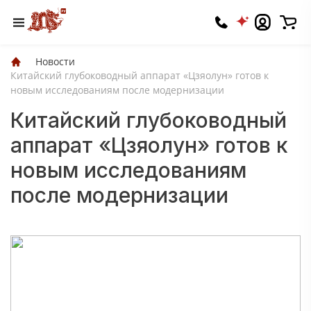
Новости
Китайский глубоководный аппарат «Цзяолун» готов к
новым исследованиям после модернизации
Китайский глубоководный
аппарат «Цзяолун» готов к
новым исследованиям
после модернизации