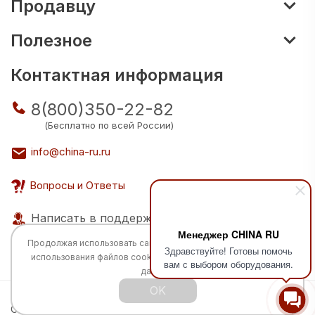
Продавцу
Полезное
Контактная информация
8(800)350-22-82
(Бесплатно по всей России)
info@china-ru.ru
Вопросы и Ответы
Написать в поддержку
Менеджер CHINA RU
Продолжая использовать сайт, вы соглашаетесь с
политикой
Здравствуйте! Готовы помочь
использования
файлов cookie и обработкой персональных
вам с выбором оборудования.
данных.
OK
Все права защищены © 2026 Разработка:
China
TECH