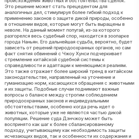
происхождения животных и обстоятельства сделок.
Это решение может стать прецедентом для
аналогичных дел, стимулируя более гибкий подход к
применению законов о защите дикой природы, особенно
в отношении видов, которые могут быть выращены в
неволе. На данный момент попугай, из-за которого
разгорелся весь судебный спор, находится в зоопарке
города Наньян. Его дальнейшая судьба, вероятно, будет
зависеть от решений природоохранных органов, но сам
факт снятия обвинений с Чжоу Хунси подчеркивает
стремление китайской судебной системы к
справедливости и адаптации к меняющимся реалиям.
Это также отражает более широкий тренд в китайском
законодательстве, направленный на уточнение и
гуманизацию норм, касающихся обращения с животными
и их защиты. Подобные случаи поднимают важные
вопросы о балансе между строгим соблюдением
природоохранных законов и индивидуальными
обстоятельствами, особенно когда речь идет о
животных, которые уже не являются частью дикой
популяции. Решение суда Дэнчжоу может быть
воспринято как шаг к более сбалансированному
подходу, учитывающему как необходимость защиты
исчезающих видов, так и особенности их содержания и