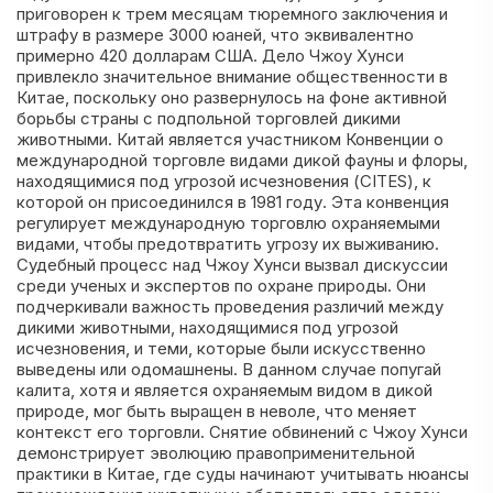
приговорен к трем месяцам тюремного заключения и
штрафу в размере 3000 юаней, что эквивалентно
примерно 420 долларам США. Дело Чжоу Хунси
привлекло значительное внимание общественности в
Китае, поскольку оно развернулось на фоне активной
борьбы страны с подпольной торговлей дикими
животными. Китай является участником Конвенции о
международной торговле видами дикой фауны и флоры,
находящимися под угрозой исчезновения (CITES), к
которой он присоединился в 1981 году. Эта конвенция
регулирует международную торговлю охраняемыми
видами, чтобы предотвратить угрозу их выживанию.
Судебный процесс над Чжоу Хунси вызвал дискуссии
среди ученых и экспертов по охране природы. Они
подчеркивали важность проведения различий между
дикими животными, находящимися под угрозой
исчезновения, и теми, которые были искусственно
выведены или одомашнены. В данном случае попугай
калита, хотя и является охраняемым видом в дикой
природе, мог быть выращен в неволе, что меняет
контекст его торговли. Снятие обвинений с Чжоу Хунси
демонстрирует эволюцию правоприменительной
практики в Китае, где суды начинают учитывать нюансы