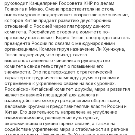
руководит Канцелярией Госсовета КНР по делам
Гонконга и Макао. Смена представителя на столь
высоком уровне подчеркивает возрастающее значение,
которое Китай придает развитию двусторонних
отношений с Россией через платформу данного
комитета. Российскую сторону в комитете по-
прежнему возглавляет Борис Титов, спецпредставитель
президента России по связям с международными
организациями. Комментируя назначение Ли Хунчжуна,
Титов подчеркнул, что приход такого
высокопоставленного чиновника в руководство
комитета свидетельствует о повышении его
значимости. Это подтверждает стратегический
характер сотрудничества между двумя странами и
стремление к укреплению связей на всех уровнях.
Российско-Китайский комитет дружбы, мира и развития
является важной площадкой для диалога и
взаимодействия между гражданскими обществами,
деловыми кругами и представителями власти России и
Китая. Его деятельность направлена на углубление
взаимопонимания, расширение культурных,
экономических и гуманитарных связей, а также на
содействие укреплению мира и стабильности в регионе
и мире в целом. Назначение Ли Хунчжуна, занимающего