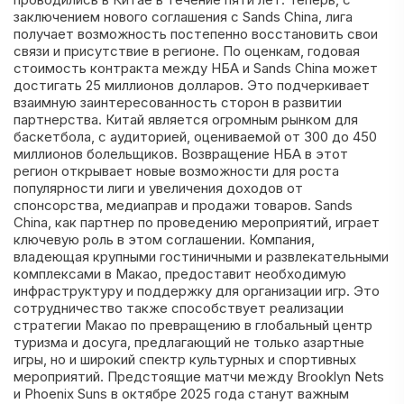
заключением нового соглашения с Sands China, лига
получает возможность постепенно восстановить свои
связи и присутствие в регионе. По оценкам, годовая
стоимость контракта между НБА и Sands China может
достигать 25 миллионов долларов. Это подчеркивает
взаимную заинтересованность сторон в развитии
партнерства. Китай является огромным рынком для
баскетбола, с аудиторией, оцениваемой от 300 до 450
миллионов болельщиков. Возвращение НБА в этот
регион открывает новые возможности для роста
популярности лиги и увеличения доходов от
спонсорства, медиаправ и продажи товаров. Sands
China, как партнер по проведению мероприятий, играет
ключевую роль в этом соглашении. Компания,
владеющая крупными гостиничными и развлекательными
комплексами в Макао, предоставит необходимую
инфраструктуру и поддержку для организации игр. Это
сотрудничество также способствует реализации
стратегии Макао по превращению в глобальный центр
туризма и досуга, предлагающий не только азартные
игры, но и широкий спектр культурных и спортивных
мероприятий. Предстоящие матчи между Brooklyn Nets
и Phoenix Suns в октябре 2025 года станут важным