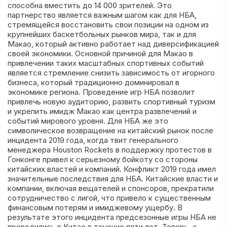
способна вместить до 14 000 зрителей. Это
партнерство является важным шагом как для НБА,
стремящейся восстановить свои позиции на одном из
крупнейших баскетбольных рынков мира, так и для
Макао, который активно работает над диверсификацией
своей экономики. Основной причиной для Макао в
привлечении таких масштабных спортивных событий
является стремление снизить зависимость от игорного
бизнеса, который традиционно доминировал в
экономике региона. Проведение игр НБА позволит
привлечь новую аудиторию, развить спортивный туризм
и укрепить имидж Макао как центра развлечений и
событий мирового уровня. Для НБА же это
символическое возвращение на китайский рынок после
инцидента 2019 года, когда твит генерального
менеджера Houston Rockets в поддержку протестов в
Гонконге привел к серьезному бойкоту со стороны
китайских властей и компаний. Конфликт 2019 года имел
значительные последствия для НБА. Китайские власти и
компании, включая вещателей и спонсоров, прекратили
сотрудничество с лигой, что привело к существенным
финансовым потерям и имиджевому ущербу. В
результате этого инцидента предсезонные игры НБА не
проводились в Китае в течение пяти лет. Теперь, с