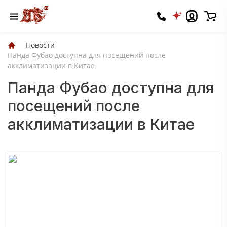
Новости
Панда Фубао доступна для посещений после
акклиматизации в Китае
Панда Фубао доступна для
посещений после
акклиматизации в Китае