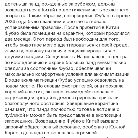
детеныши панд, рожденные за рубежом, должны
возвращаться в Китай по достижении четырехлетнего
возраста. Таким образом, возвращение Фубао в апреле
2024 года было плановым и соответствовало
установленным правилам. После прибытия в Китай
Фубао была помещена на карантин, который продлился
два месяца. Этот период был необходим для того,
чтобы животное могло адаптироваться к новой среде,
климату, рациону питания и социализироваться с
другими пандами. Специалисты Национального центра
по исследованию и охране больших панд внимательно
следили за состоянием Фубао, обеспечивая ей
максимально комфортные условия для акклиматизации.
В ходе акклиматизации Фубао успешно освоилась на
новом месте. По словам смотрителей, она проявила
хороший аппетит, активно взаимодействовала с
окружающей средой и демонстрировала признаки
благополучного состояния. Завершение карантина
означает, что панда полностью готова к встрече с
публикой и может быть представлена в экспозиции
заповедника. Возвращение Фубао в Китай вызвало
широкий общественный резонанс, особенно в Южной
Корее, где панда пользовалась огромной