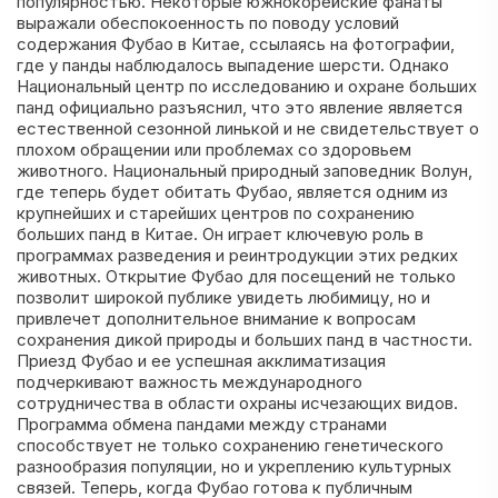
популярностью. Некоторые южнокорейские фанаты
выражали обеспокоенность по поводу условий
содержания Фубао в Китае, ссылаясь на фотографии,
где у панды наблюдалось выпадение шерсти. Однако
Национальный центр по исследованию и охране больших
панд официально разъяснил, что это явление является
естественной сезонной линькой и не свидетельствует о
плохом обращении или проблемах со здоровьем
животного. Национальный природный заповедник Волун,
где теперь будет обитать Фубао, является одним из
крупнейших и старейших центров по сохранению
больших панд в Китае. Он играет ключевую роль в
программах разведения и реинтродукции этих редких
животных. Открытие Фубао для посещений не только
позволит широкой публике увидеть любимицу, но и
привлечет дополнительное внимание к вопросам
сохранения дикой природы и больших панд в частности.
Приезд Фубао и ее успешная акклиматизация
подчеркивают важность международного
сотрудничества в области охраны исчезающих видов.
Программа обмена пандами между странами
способствует не только сохранению генетического
разнообразия популяции, но и укреплению культурных
связей. Теперь, когда Фубао готова к публичным