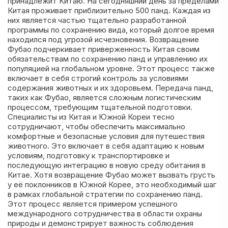
принадлежит Китаю. На сегодняшний день за пределами
Китая проживает приблизительно 500 панд. Каждая из
них является частью тщательно разработанной
программы по сохранению вида, который долгое время
находился под угрозой исчезновения. Возвращение
Фубао подчеркивает приверженность Китая своим
обязательствам по сохранению панд и управлению их
популяцией на глобальном уровне. Этот процесс также
включает в себя строгий контроль за условиями
содержания животных и их здоровьем. Передача панд,
таких как Фубао, является сложным логистическим
процессом, требующим тщательной подготовки.
Специалисты из Китая и Южной Кореи тесно
сотрудничают, чтобы обеспечить максимально
комфортные и безопасные условия для путешествия
животного. Это включает в себя адаптацию к новым
условиям, подготовку к транспортировке и
последующую интеграцию в новую среду обитания в
Китае. Хотя возвращение Фубао может вызвать грусть
у её поклонников в Южной Корее, это необходимый шаг
в рамках глобальной стратегии по сохранению панд.
Этот процесс является примером успешного
международного сотрудничества в области охраны
природы и демонстрирует важность соблюдения