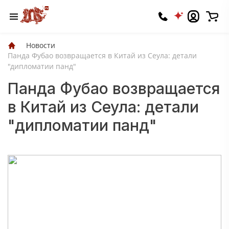
Новости
Панда Фубао возвращается в Китай из Сеула: детали
"дипломатии панд"
Панда Фубао возвращается
в Китай из Сеула: детали
"дипломатии панд"