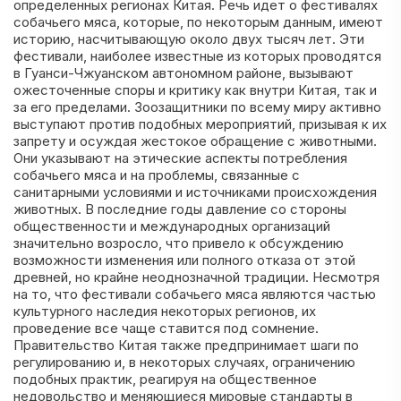
определенных регионах Китая. Речь идет о фестивалях
собачьего мяса, которые, по некоторым данным, имеют
историю, насчитывающую около двух тысяч лет. Эти
фестивали, наиболее известные из которых проводятся
в Гуанси-Чжуанском автономном районе, вызывают
ожесточенные споры и критику как внутри Китая, так и
за его пределами. Зоозащитники по всему миру активно
выступают против подобных мероприятий, призывая к их
запрету и осуждая жестокое обращение с животными.
Они указывают на этические аспекты потребления
собачьего мяса и на проблемы, связанные с
санитарными условиями и источниками происхождения
животных. В последние годы давление со стороны
общественности и международных организаций
значительно возросло, что привело к обсуждению
возможности изменения или полного отказа от этой
древней, но крайне неоднозначной традиции. Несмотря
на то, что фестивали собачьего мяса являются частью
культурного наследия некоторых регионов, их
проведение все чаще ставится под сомнение.
Правительство Китая также предпринимает шаги по
регулированию и, в некоторых случаях, ограничению
подобных практик, реагируя на общественное
недовольство и меняющиеся мировые стандарты в