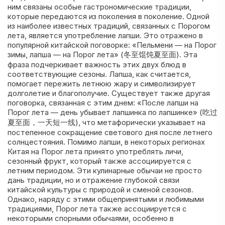
ним связаны особые гастрономические традиции,
которые передаются из поколения в поколение. Одной
из наиболее известных традиций, связанных с Порогом
лета, является употребление лапши. Это отражено в
популярной китайской поговорке: «Пельмени — на Порог
зимы, лапша — на Порог лета» (冬至馄饨夏至面). Эта
фраза подчеркивает важность этих двух блюд в
соответствующие сезоны. Лапша, как считается,
помогает пережить летнюю жару и символизирует
долголетие и благополучие. Существует также другая
поговорка, связанная с этим днем: «После лапши на
Порог лета — день убывает лапшинка по лапшинке» (吃过
夏至面，一天短一线), что метафорически указывает на
постепенное сокращение светового дня после летнего
солнцестояния. Помимо лапши, в некоторых регионах
Китая на Порог лета принято употреблять личи,
сезонный фрукт, который также ассоциируется с
летним периодом. Эти кулинарные обычаи не просто
дань традиции, но и отражение глубокой связи
китайской культуры с природой и сменой сезонов.
Однако, наряду с этими общепринятыми и любимыми
традициями, Порог лета также ассоциируется с
некоторыми спорными обычаями, особенно в