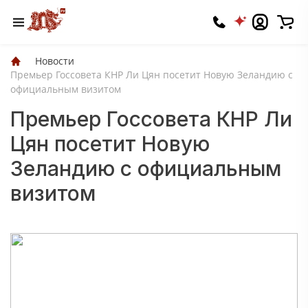
Новости
Премьер Госсовета КНР Ли Цян посетит Новую Зеландию с
официальным визитом
Премьер Госсовета КНР Ли
Цян посетит Новую
Зеландию с официальным
визитом