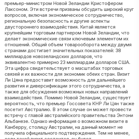
премьер-министром Новой Зеландии Кристофером
Лаксоном. Эти встречи призваны обсудить широкий круг
вопросов, включая экономическое сотрудничество,
региональную безопасность и другие аспекты
двустороннего взаимодействия. Китай является
крупнейшим торговым партнером Новой Зеландии, что
делает экономические связи ключевым элементом их
отношений. Общий объем товарооборота между двумя
странами достигает значительных показателей: 38
миллиардов новозеландских долларов, что
эквивалентно примерно 23 миллиардам долларов США.
Эта цифра свидетельствует о масштабах торговых
связей и их важности для экономик обеих стран. Визит
Ли Цяна предоставит возможность для дальнейшего
развития и диверсификации этого сотрудничества, а
также для обсуждения возможных новых направлений
взаимодействия. Помимо Новой Зеландии, существует
вероятность, что премьер Госсовета КНР Ли Цян также
посетит Австралию. В этом случае он может провести
встречу с главой австралийского правительства Энтони
Альбанезе. Однако информация о возможном визите в
Канберру, столицу Австралии, на данный момент не
получила официального подтверждения. Тем не менее,
если такой визит состоится, он будет