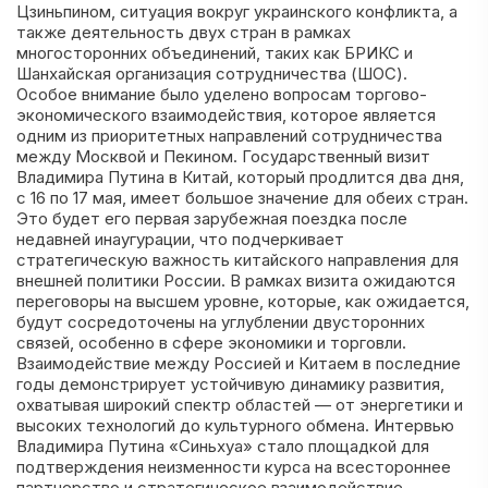
Цзиньпином, ситуация вокруг украинского конфликта, а
также деятельность двух стран в рамках
многосторонних объединений, таких как БРИКС и
Шанхайская организация сотрудничества (ШОС).
Особое внимание было уделено вопросам торгово-
экономического взаимодействия, которое является
одним из приоритетных направлений сотрудничества
между Москвой и Пекином. Государственный визит
Владимира Путина в Китай, который продлится два дня,
с 16 по 17 мая, имеет большое значение для обеих стран.
Это будет его первая зарубежная поездка после
недавней инаугурации, что подчеркивает
стратегическую важность китайского направления для
внешней политики России. В рамках визита ожидаются
переговоры на высшем уровне, которые, как ожидается,
будут сосредоточены на углублении двусторонних
связей, особенно в сфере экономики и торговли.
Взаимодействие между Россией и Китаем в последние
годы демонстрирует устойчивую динамику развития,
охватывая широкий спектр областей — от энергетики и
высоких технологий до культурного обмена. Интервью
Владимира Путина «Синьхуа» стало площадкой для
подтверждения неизменности курса на всестороннее
партнерство и стратегическое взаимодействие,