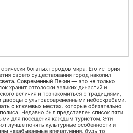
торически богатых городов мира. Его история
летия своего существования город накопил
 света. Современный Пекин — это не только
ок хранит отголоски великих династий и
кого величия и познакомиться с традициями,
 и дворцы с ультрасовременными небоскребами,
нать о ключевых местах, которые обязательно
полиса. Недавно был представлен список пяти
ными для посещения каждым туристом. Эти
яют лучше понять культурные особенности и
лям незабываемые впечатления, будь то