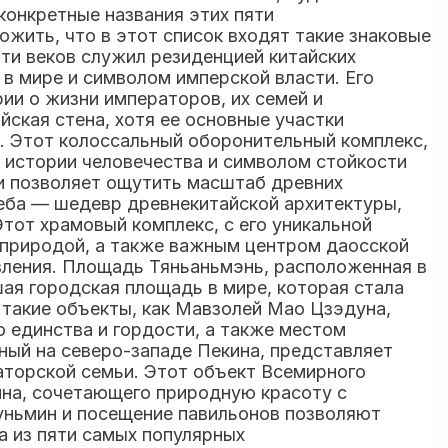
конкретные названия этих пяти
жить, что в этот список входят такие знаковые
ти веков служил резиденцией китайских
в мире и символом имперской власти. Его
и о жизни императоров, их семей и
ская стена, хотя ее основные участки
. Этот колоссальный оборонительный комплекс,
 истории человечества и символом стойкости
и позволяет ощутить масштаб древних
Неба — шедевр древнекитайской архитектуры,
тот храмовый комплекс, с его уникальной
 природой, а также важным центром даосской
вления. Площадь Тяньаньмэнь, расположенная в
ая городская площадь в мире, которая стала
 такие объекты, как Мавзолей Мао Цзэдуна,
 единства и гордости, а также местом
ный на северо-западе Пекина, представляет
аторской семьи. Этот объект Всемирного
на, сочетающего природную красоту с
Куньмин и посещение павильонов позволяют
а из пяти самых популярных