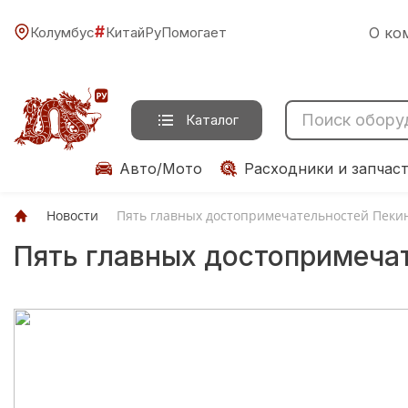
#
Колумбус
КитайРуПомогает
О ко
Каталог
Авто/Мото
Расходники и запчас
Новости
Пять главных достопримечательностей Пекин
Пять главных достопримечат