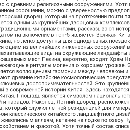
во с древними религиозными сооружениями. Хотя 
нном сообщении, можно с уверенностью предполо
торский дворец, который на протяжении почти пя
ется одним из крупнейших дворцовых комплексов 
традиционными орнаментами, рассказывают истори
том на включение в топ-5 является Великая Китай
ина, но легко доступны для однодневных поездок
я одним из величайших инженерных сооружений в
ет захватывающие виды на окружающие ландшафты 
осещаемых мест Пекина, вероятно, входят Храм 
ежегодные ритуалы моления о хорошем урожае. Э
вляется воплощением гармонии между человеком и
жают древние китайские космологические предста
 ключевых достопримечательностей. Это крупнейш
й в современной истории Китая. Здесь находятся
итая. Площадь является символом национального
 и парадов. Наконец, Летний дворец, расположен
в, который служил летней резиденцией для импер
м классического китайского ландшафтного дизай
 живописным аллеям, катание на лодке по озеру 
окойствием и красотой. Хотя точный состав списк