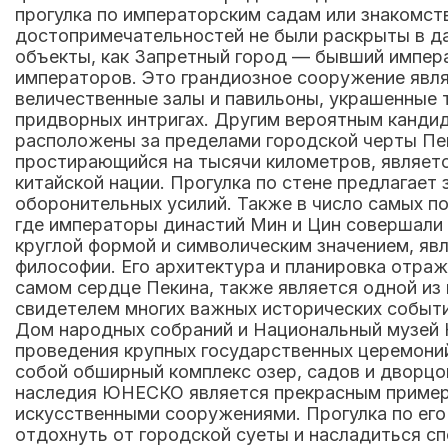
прогулка по императорским садам или знакомст
достопримечательностей не были раскрыты в да
объекты, как Запретный город — бывший импера
императоров. Это грандиозное сооружение явля
величественные залы и павильоны, украшенные 
придворных интригах. Другим вероятным кандида
расположены за пределами городской черты Пек
простирающийся на тысячи километров, являетс
китайской нации. Прогулка по стене предлага
оборонительных усилий. Также в число самых п
где императоры династий Мин и Цин совершали 
круглой формой и символическим значением, я
философии. Его архитектура и планировка отра
самом сердце Пекина, также является одной из
свидетелем многих важных исторических событи
Дом народных собраний и Национальный музей К
проведения крупных государственных церемоний
собой обширный комплекс озер, садов и дворцо
наследия ЮНЕСКО является прекрасным примеро
искусственными сооружениями. Прогулка по его
отдохнуть от городской суеты и насладиться сп