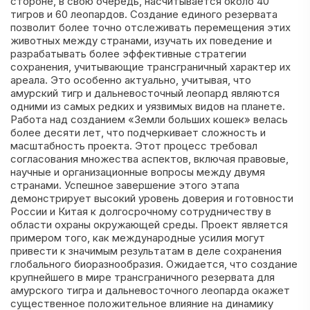
стороне, в свою очередь, насчитывается около 40
тигров и 60 леопардов. Создание единого резервата
позволит более точно отслеживать перемещения этих
животных между странами, изучать их поведение и
разрабатывать более эффективные стратегии
сохранения, учитывающие трансграничный характер их
ареала. Это особенно актуально, учитывая, что
амурский тигр и дальневосточный леопард являются
одними из самых редких и уязвимых видов на планете.
Работа над созданием «Земли больших кошек» велась
более десяти лет, что подчеркивает сложность и
масштабность проекта. Этот процесс требовал
согласования множества аспектов, включая правовые,
научные и организационные вопросы между двумя
странами. Успешное завершение этого этапа
демонстрирует высокий уровень доверия и готовности
России и Китая к долгосрочному сотрудничеству в
области охраны окружающей среды. Проект является
примером того, как международные усилия могут
привести к значимым результатам в деле сохранения
глобального биоразнообразия. Ожидается, что создание
крупнейшего в мире трансграничного резервата для
амурского тигра и дальневосточного леопарда окажет
существенное положительное влияние на динамику