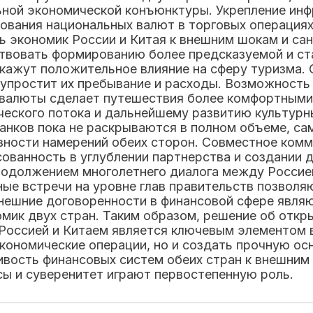
ьной экономической конъюнктуры. Укрепление ин
ования национальных валют в торговых операциях
ь экономик России и Китая к внешним шокам и с
ствовать формированию более предсказуемой и ст
кажут положительное влияние на сферу туризма. 
о упростит их пребывание и расходы. Возможность
 валюты сделает путешествия более комфортными
ческого потока и дальнейшему развитию культурны
банков пока не раскрываются в полном объеме, са
зности намерений обеих сторон. Совместное коммю
ованность в углублении партнерства и создании 
одолжением многолетнего диалога между Россией
рные встречи на уровне глав правительств позвол
нешние договоренности в финансовой сфере явля
мик двух стран. Таким образом, решение об откр
Россией и Китаем является ключевым элементом в
кономические операции, но и создать прочную ос
чивость финансовых систем обеих стран к внешни
сы и суверенитет играют первостепенную роль.