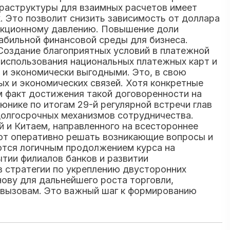
фраструктуры для взаимных расчетов имеет
. Это позволит снизить зависимость от доллара
анкционному давлению. Повышение доли
абильной финансовой среды для бизнеса.
Создание благоприятных условий в платежной
 использования национальных платежных карт и
 и экономически выгодными. Это, в свою
х и экономических связей. Хотя конкретные
м факт достижения такой договоренности на
нике по итогам 29-й регулярной встречи глав
долгосрочных механизмов сотрудничества.
 и Китаем, направленного на всестороннее
яют оперативно решать возникающие вопросы и
ются логичным продолжением курса на
ытии филиалов банков и развитии
 стратегии по укреплению двусторонних
нову для дальнейшего роста торговли,
м вызовам. Это важный шаг к формированию