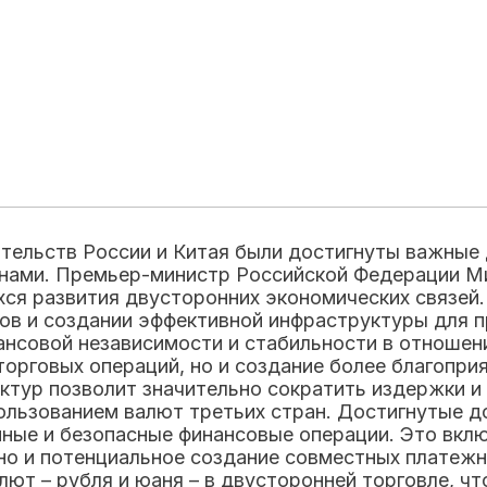
ительств России и Китая были достигнуты важные
нами. Премьер-министр Российской Федерации М
ся развития двусторонних экономических связей.
ов и создании эффективной инфраструктуры для 
ансовой независимости и стабильности в отношен
орговых операций, но и создание более благопри
уктур позволит значительно сократить издержки и
пользованием валют третьих стран. Достигнутые 
ные и безопасные финансовые операции. Это вклю
но и потенциальное создание совместных платежн
лют – рубля и юаня – в двусторонней торговле, ч