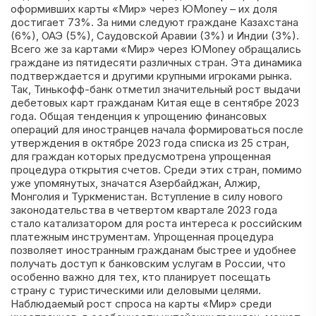
оформивших карты «Мир» через ЮMoney – их доля
достигает 73%. За ними следуют граждане Казахстана
(6%), ОАЭ (5%), Саудовской Аравии (3%) и Индии (3%).
Всего же за картами «Мир» через ЮMoney обращались
граждане из пятидесяти различных стран. Эта динамика
подтверждается и другими крупными игроками рынка.
Так, Тинькофф-банк отметил значительный рост выдачи
дебетовых карт гражданам Китая еще в сентябре 2023
года. Общая тенденция к упрощению финансовых
операций для иностранцев начала формироваться после
утверждения в октябре 2023 года списка из 25 стран,
для граждан которых предусмотрена упрощенная
процедура открытия счетов. Среди этих стран, помимо
уже упомянутых, значатся Азербайджан, Алжир,
Монголия и Туркменистан. Вступление в силу нового
законодательства в четвертом квартале 2023 года
стало катализатором для роста интереса к российским
платежным инструментам. Упрощенная процедура
позволяет иностранным гражданам быстрее и удобнее
получать доступ к банковским услугам в России, что
особенно важно для тех, кто планирует посещать
страну с туристическими или деловыми целями.
Наблюдаемый рост спроса на карты «Мир» среди