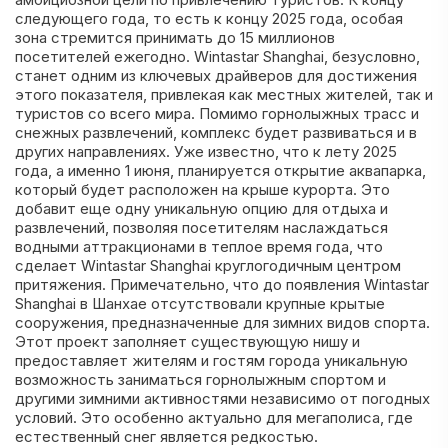
следующего года, то есть к концу 2025 года, особая
зона стремится принимать до 15 миллионов
посетителей ежегодно. Wintastar Shanghai, безусловно,
станет одним из ключевых драйверов для достижения
этого показателя, привлекая как местных жителей, так и
туристов со всего мира. Помимо горнолыжных трасс и
снежных развлечений, комплекс будет развиваться и в
других направлениях. Уже известно, что к лету 2025
года, а именно 1 июня, планируется открытие аквапарка,
который будет расположен на крыше курорта. Это
добавит еще одну уникальную опцию для отдыха и
развлечений, позволяя посетителям наслаждаться
водными аттракционами в теплое время года, что
сделает Wintastar Shanghai круглогодичным центром
притяжения. Примечательно, что до появления Wintastar
Shanghai в Шанхае отсутствовали крупные крытые
сооружения, предназначенные для зимних видов спорта.
Этот проект заполняет существующую нишу и
предоставляет жителям и гостям города уникальную
возможность заниматься горнолыжным спортом и
другими зимними активностями независимо от погодных
условий. Это особенно актуально для мегаполиса, где
естественный снег является редкостью.