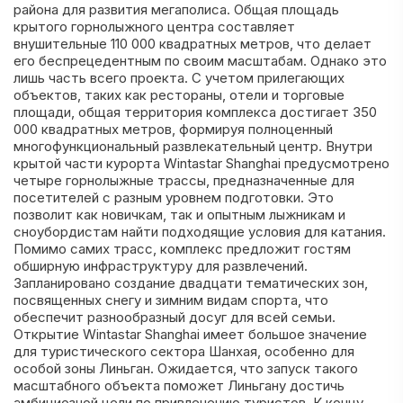
района для развития мегаполиса. Общая площадь
крытого горнолыжного центра составляет
внушительные 110 000 квадратных метров, что делает
его беспрецедентным по своим масштабам. Однако это
лишь часть всего проекта. С учетом прилегающих
объектов, таких как рестораны, отели и торговые
площади, общая территория комплекса достигает 350
000 квадратных метров, формируя полноценный
многофункциональный развлекательный центр. Внутри
крытой части курорта Wintastar Shanghai предусмотрено
четыре горнолыжные трассы, предназначенные для
посетителей с разным уровнем подготовки. Это
позволит как новичкам, так и опытным лыжникам и
сноубордистам найти подходящие условия для катания.
Помимо самих трасс, комплекс предложит гостям
обширную инфраструктуру для развлечений.
Запланировано создание двадцати тематических зон,
посвященных снегу и зимним видам спорта, что
обеспечит разнообразный досуг для всей семьи.
Открытие Wintastar Shanghai имеет большое значение
для туристического сектора Шанхая, особенно для
особой зоны Линьган. Ожидается, что запуск такого
масштабного объекта поможет Линьгану достичь
амбициозной цели по привлечению туристов. К концу