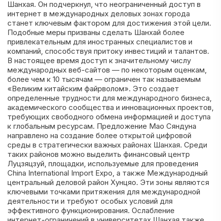
Шанхая. Он подчеркнул, что неограниченный доступ в
интернет в международных деловых зонах города
станет ключевым фактором для достижения этой цели.
Подобные меры призваны сделать Шанхай более
привлекательным для иностранных специалистов и
компаний, способствуя притоку инвестиций и талантов.
В настоящее время доступ к значительному числу
международных веб-сайтов — по некоторым оценкам,
более чем к 10 тысячам — ограничен так называемым
«Великим китайским файрволом». Это создает
определенные трудности для международного бизнеса,
академического сообщества и инновационных проектов,
требующих свободного обмена информацией и доступа
к глобальным ресурсам. Предложение Мао Сяндуна
направлено на создание более открытой цифровой
среды в стратегически важных районах Шанхая. Среди
таких районов можно выделить финансовый центр
Луцзяцзуй, площадки, используемые для проведения
China International Import Expo, а также Международный
центральный деловой район Хунцяо. Эти зоны являются
ключевыми точками притяжения для международной
деятельности и требуют особых условий для
эффективного функционирования. Ослабление
интернет-ограничений в университетах Шанхая также