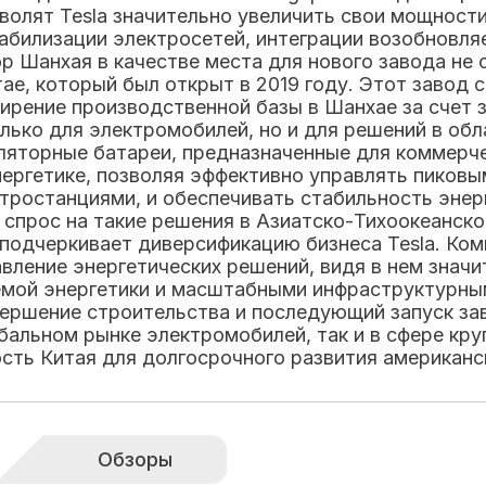
зволят Tesla значительно увеличить свои мощнос
табилизации электросетей, интеграции возобновля
р Шанхая в качестве места для нового завода не 
тае, который был открыт в 2019 году. Этот завод 
ширение производственной базы в Шанхае за счет
олько для электромобилей, но и для решений в об
яторные батареи, предназначенные для коммерче
нергетике, позволяя эффективно управлять пиковы
тростанциями, и обеспечивать стабильность эне
 спрос на такие решения в Азиатско-Тихоокеанско
подчеркивает диверсификацию бизнеса Tesla. Ком
вление энергетических решений, видя в нем значит
мой энергетики и масштабными инфраструктурным
авершение строительства и последующий запуск з
глобальном рынке электромобилей, так и в сфере к
ть Китая для долгосрочного развития американск
Обзоры