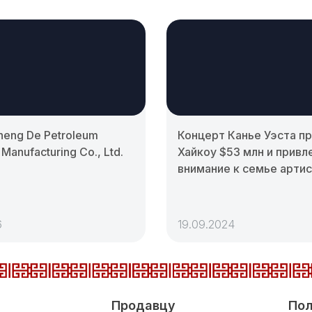
heng De Petroleum
Концерт Канье Уэста п
Manufacturing Co., Ltd.
Хайкоу $53 млн и привл
внимание к семье арти
6
19.09.2024
Продавцу
Пол