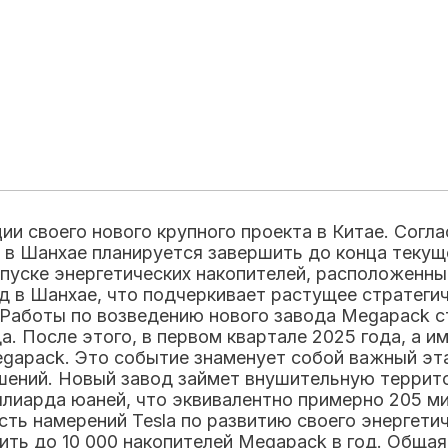
ции своего нового крупного проекта в Китае. Сог
 в Шанхае планируется завершить до конца текущ
ыпуске энергетических накопителей, расположенн
од в Шанхае, что подчеркивает растущее стратеги
 Работы по возведению нового завода Megapack с
. После этого, в первом квартале 2025 года, а и
gapack. Это событие знаменует собой важный эта
решений. Новый завод займет внушительную терри
иллиарда юаней, что эквивалентно примерно 205 
ь намерений Tesla по развитию своего энергетиче
ть до 10 000 накопителей Megapack в год. Общая