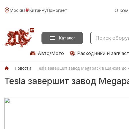
#
Москва
КитайРуПомогает
О ком
Каталог
Авто/Мото
Расходники и запчас
Новости
Tesla завершит завод Megapack в Шанхае до 
Tesla завершит завод Megap