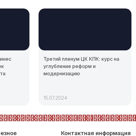
ринес
Третий пленум ЦК КПК: курс на
ек
углубление реформ и
ста
модернизацию
15.07.2024
езное
Контактная информация