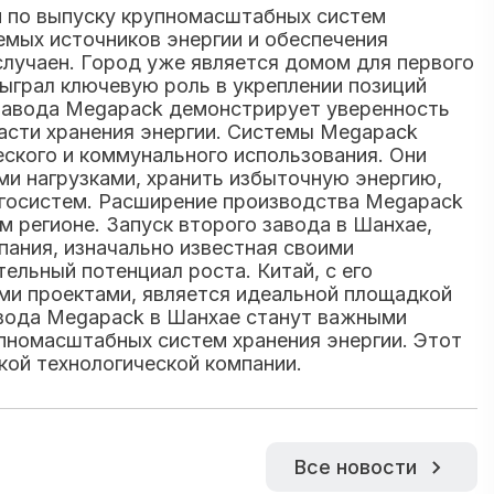
ти по выпуску крупномасштабных систем
емых источников энергии и обеспечения
случаен. Город уже является домом для первого
сыграл ключевую роль в укреплении позиций
 завода Megapack демонстрирует уверенность
ласти хранения энергии. Системы Megapack
ского и коммунального использования. Они
ми нагрузками, хранить избыточную энергию,
ргосистем. Расширение производства Megapack
м регионе. Запуск второго завода в Шанхае,
пания, изначально известная своими
ельный потенциал роста. Китай, с его
и проектами, является идеальной площадкой
авода Megapack в Шанхае станут важными
рупномасштабных систем хранения энергии. Этот
ой технологической компании.
Все новости