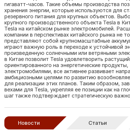
гигаватт-часов. Такие объемы производства по
хранения энергии, которые используются для с
резервного питания для крупных объектов. Выбо
крупного производственного объекта Tesla в Ки
Tesla на китайском рынке электромобилей. Рас
компании в перспективах китайского рынка не т
представляют собой крупномасштабные аккумул
играют важную роль в переходе к устойчивой э
произведенную солнечными или ветряными элек
в Китае позволит Tesla удовлетворить растущий
ориентированного на энергетические продукты, 
электромобилями, все активнее развивает напра
амбициозными целями по развитию возобновляе
для реализации этих планов. Таким образом, з
вехами для Tesla, укрепляя ее позиции как на 
шаг также подтверждает стратегическую важнос
Новости
Статьи