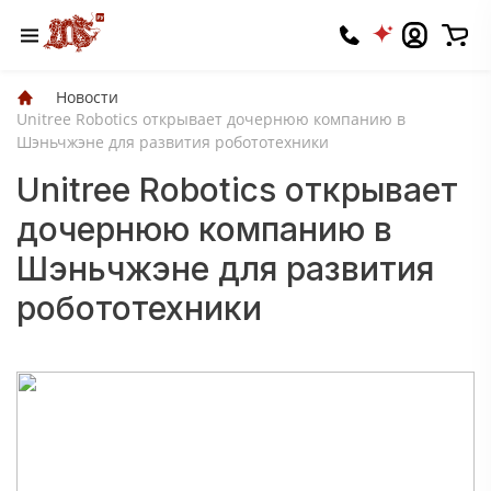
Новости
Unitree Robotics открывает дочернюю компанию в
Шэньчжэне для развития робототехники
Unitree Robotics открывает
дочернюю компанию в
Шэньчжэне для развития
робототехники