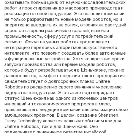
охватывать полный цикл: от научно-исследовательских
работ и проектирования до массового производства и
реализации готовой продукции. Это позволит компании
не только разрабатывать новые модели роботов, но и
оперативно выводить их на рынок, отвечая на растущий
спрос со стороны различных отраслей, включая
промышленность, сферу услуг и потребительский
сегмент. Фокус на умных роботах предполагает
интеграцию передовых алгоритмов искусственного
интеллекта, что позволит создавать более автономные
и функциональные устройства. Хотя конкретные сроки
запуска производства или первые модели роботов,
которые будут разрабатываться в Шэньчжэне, пока не
раскрываются, сам факт создания такого предприятия
свидетельствует о долгосрочных планах Unitree
Robotics по расширению своего влияния и укреплению
лидерства в индустрии. Это также подтверждает
статус Шэньчжэня как одного из ключевых центров
инноваций и технологического прогресса в мире,
привлекающего ведущие компании для реализации своих
амбициозных проектов. В целом, создание Shenzhen
Tianyi Technology является важным событием как для
Unitree Robotics, так и для Шэньчжэня. Оно
подчеркивает динамичное развитие китайской