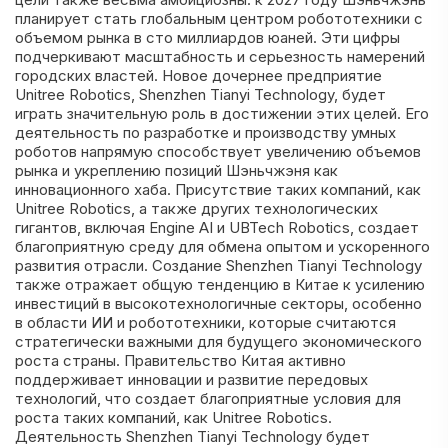
планирует стать глобальным центром робототехники с
объемом рынка в сто миллиардов юаней. Эти цифры
подчеркивают масштабность и серьезность намерений
городских властей. Новое дочернее предприятие
Unitree Robotics, Shenzhen Tianyi Technology, будет
играть значительную роль в достижении этих целей. Его
деятельность по разработке и производству умных
роботов напрямую способствует увеличению объемов
рынка и укреплению позиций Шэньчжэня как
инновационного хаба. Присутствие таких компаний, как
Unitree Robotics, а также других технологических
гигантов, включая Engine AI и UBTech Robotics, создает
благоприятную среду для обмена опытом и ускоренного
развития отрасли. Создание Shenzhen Tianyi Technology
также отражает общую тенденцию в Китае к усилению
инвестиций в высокотехнологичные секторы, особенно
в области ИИ и робототехники, которые считаются
стратегически важными для будущего экономического
роста страны. Правительство Китая активно
поддерживает инновации и развитие передовых
технологий, что создает благоприятные условия для
роста таких компаний, как Unitree Robotics.
Деятельность Shenzhen Tianyi Technology будет