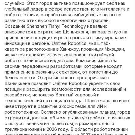
случайно. Этот город активно позиционирует себя как
глобальный лидер в сфере искусственного интеллекта и
робототехники, разрабатывая амбициозные планы по
развитию этих высокотехнологичных отраслей.
Создание Shenzhen Tianyi Technology идеально
вписывается в стратегию Шэньчжэня, направленную на
привлечение ведущих игроков рынка и стимулирование
инноваций в регионе. Unitree Robotics, чья штаб-
квартира расположена в Ханчжоу, провинция Чжэцзян,
является одним из ключевых игроков в китайской
робототехнической индустрии. Компания известна
своими передовыми разработками, которые находят
применение в различных секторах, от логистики до
безопасности. Открытие нового предприятия в
Шэньчжэне позволит Unitree Robotics укрепить свои
позиции и расширить возможности для исследований и
разработок, используя богатый кадровый и
технологический потенциал города. Шэньчжэнь активно
инвестирует в развитие экосистемы для ИИ и
робототехники. Согласно опубликованным планам, город
стремится достичь объема рынка устройств, связанных
с искусственным интеллектом, в размере одного
триллиона юаней к 2026 году. В области робототехники
цели также весьма амбициозны: к 2027 году Шэньчжэнь