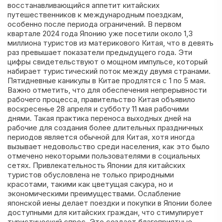
восстанавливающийся аппетит китайских
путешественников к международным поездкам,
особенно после периода ограничений. В первом
квартале 2024 года Японию уже посетили около 1,3
миллиона туристов из материкового Китая, что в девять
раз превышает показатели предыдущего года. Эти
цифры свидетельствуют о мощном импульсе, который
набирает туристический поток между двумя странами.
Пятидневные каникулы в Китае продлятся с 1 по 5 мая.
Важно отметить, что для обеспечения непрерывности
рабочего процесса, правительство Китая объявило
воскресенье 28 апреля и субботу 11 мая рабочими
днями. Такая практика переноса выходных дней на
рабочие для создания более длительных праздничных
периодов является обычной для Китая, хотя иногда
вызывает недовольство среди населения, как это было
отмечено некоторыми пользователями в социальных
сетях. Привлекательность Японии для китайских
туристов обусловлена не только природными
красотами, такими как цветущая сакура, но и
экономическими преимуществами. Ослабление
японской иены делает поездки и покупки в Японии более
доступными для китайских граждан, что стимулирует
туристический спрос. Это создает благоприятные