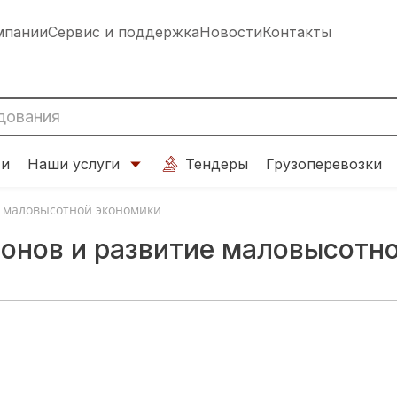
мпании
Сервис и поддержка
Новости
Контакты
ти
Наши услуги
Тендеры
Грузоперевозки
е маловысотной экономики
ронов и развитие маловысотн