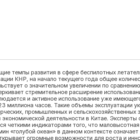
ие темпы развития в сфере беспилотных летател
ции КНР, на начало текущего года общее количес
ельствует о значительном увеличении по сравнен
еркивает стремительное расширение использовани
блюдается и активное использование уже имеющег
23 миллиона часов. Такие объемы эксплуатации у
мерческих, промышленных и сельскохозяйственных
экономической деятельности в Китае. Эксперты с
ся четкими индикаторами того, что маловысотная
ин «голубой океан» в данном контексте означает
открывает огромные возможности для роста и инн