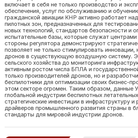
включает в себя не только производство и экс
обеспечения, услуг по обслуживанию и обучени
гражданской авиации КНР активно работает над
пилотных зон, предназначенных для тестирован
новых технологий, стандартов безопасности и 
испытательные базы, которые служат центрами д
стороны регулятора демонстрируют стратегичес
позволяет не только стимулировать инновации,
дронов в существующую воздушную систему. Это
сельского хозяйства до мониторинга инфрастру
активным ростом числа БПЛА и государственной
только производителей дронов, но и разработч
беспилотники для оптимизации своих бизнес-пр
этом секторе огромен. Таким образом, данные 
глобальной индустрии беспилотных летательных
стратегические инвестиции в инфраструктуру и 
драйверов промышленного развития страны в бл
стандарты для мировой индустрии дронов.