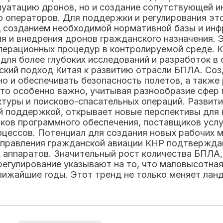
плуатацию дронов, но и создание сопутствующей 
ю операторов. Для поддержки и регулирования эт
 созданием необходимой нормативной базы и инфр
ия и внедрения дронов гражданского назначения. 
операционных процедур в контролируемой среде. 
ля более глубоких исследований и разработок в 
кий подход Китая к развитию отрасли БПЛА. Созд
 но и обеспечивать безопасность полетов, а такж
 особенно важно, учитывая разнообразие сфер п
ктуры и поисково-спасательных операций. Развит
 поддержкой, открывает новые перспективы для к
иков программного обеспечения, поставщиков услу
оцессов. Потенциал для создания новых рабочих м
Управления гражданской авиации КНР подтверждаю
 аппаратов. Значительный рост количества БПЛА,
регулирование указывают на то, что маловысотна
ижайшие годы. Этот тренд не только меняет ланд