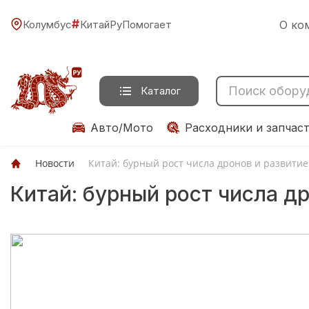
#
Колумбус
КитайРуПомогает
О ко
Каталог
Авто/Мото
Расходники и запчас
Новости
Китай: бурный рост числа дронов и развити
Китай: бурный рост числа д