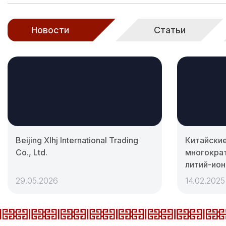
Новости
Статьи
Beijing Xlhj International Trading
Китайски
Co., Ltd.
многокра
литий-ион
29.05.2026
14.02.2025