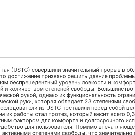
итая (USTC) совершили значительный прорыв в об
то достижение призвано решить давние проблемы
лям беспрецедентный уровень ловкости и комфор
й и количеством степеней свободы. Большинство 
еческой рукой, однако их функциональность огран
ческой руки, которая обладает 23 степенями сво
исследователи из USTC поставили перед собой цел
м их работы стал протез, который весит всего 0,3
ажным фактором для комфорта и долгосрочного ис
 удобство для пользователя. Помимо впечатляюще
 активными степенями свободы, что значительно