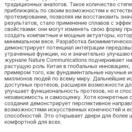
традиционных аналогов. Такое количество степ
приближаясь по своим возможностям к естестве
протезировании, позволяя им восстановить зна
результатов, стало применение сплавов с эффе
свойствами: они могут изменять свою форму пр
создать компактные и мощные актуаторы, кото
минимальном весе. Разработка биомиметическог
демонстрирует потенциал интеграции передовы
утраченные функции, но и значительно улучшаю
журнале Nature Communications подчеркивает на
растущую роль Китая в глобальных инновациях,
примером того, как фундаментальные научные и
миллионов людей по всему миру. Дальнейшие ис
доступных протезов, расширяя возможности для
улучшает функциональность протезов, но и спо
независимость и самооценку. Хотя конкретные 
создания демонстрирует перспективное направ
возможностями искусственных конечностей и ес
способностей. Это открывает двери для более 
комфортной для всех.