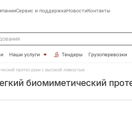
мпании
Сервис и поддержка
Новости
Контакты
ти
Наши услуги
Тендеры
Грузоперевозки
ческий протез руки с высокой ловкостью
егкий биомиметический проте