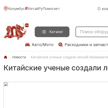
#
Колумбус
КитайРуПомогает
О ко
Каталог
Авто/Мото
Расходники и запчас
Новости
Китайские ученые создали легкий биомимети
Китайские ученые создали л