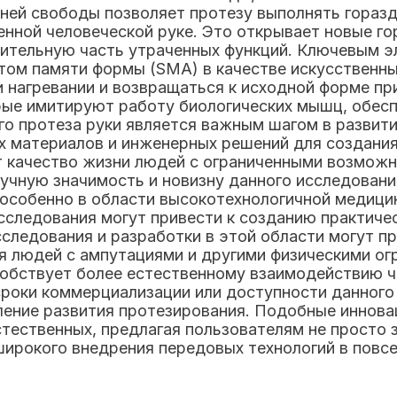
еней свободы позволяет протезу выполнять гораз
нной человеческой руке. Это открывает новые г
чительную часть утраченных функций. Ключевым 
ктом памяти формы (SMA) в качестве искусствен
и нагревании и возвращаться к исходной форме п
рые имитируют работу биологических мышц, обесп
о протеза руки является важным шагом в развити
х материалов и инженерных решений для создания
т качество жизни людей с ограниченными возмож
учную значимость и новизну данного исследовани
 особенно в области высокотехнологичной медицин
сследования могут привести к созданию практиче
следования и разработки в этой области могут п
 людей с ампутациями и другими физическими ог
собствует более естественному взаимодействию 
сроки коммерциализации или доступности данного 
ление развития протезирования. Подобные иннова
тественных, предлагая пользователям не просто 
широкого внедрения передовых технологий в повсе