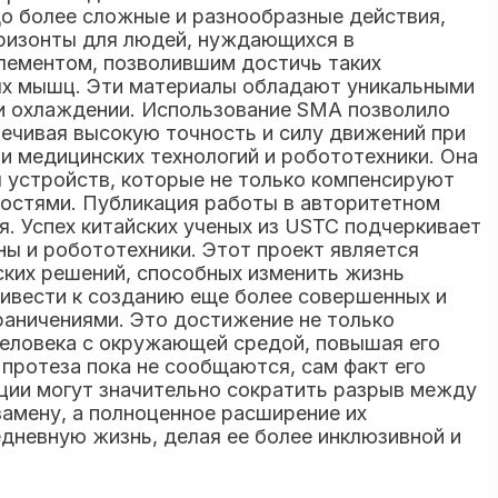
до более сложные и разнообразные действия,
оризонты для людей, нуждающихся в
элементом, позволившим достичь таких
ных мышц. Эти материалы обладают уникальными
ри охлаждении. Использование SMA позволило
ечивая высокую точность и силу движений при
и медицинских технологий и робототехники. Она
 устройств, которые не только компенсируют
ностями. Публикация работы в авторитетном
я. Успех китайских ученых из USTC подчеркивает
ы и робототехники. Этот проект является
ских решений, способных изменить жизнь
ривести к созданию еще более совершенных и
раничениями. Это достижение не только
человека с окружающей средой, повышая его
протеза пока не сообщаются, сам факт его
ции могут значительно сократить разрыв между
замену, а полноценное расширение их
дневную жизнь, делая ее более инклюзивной и