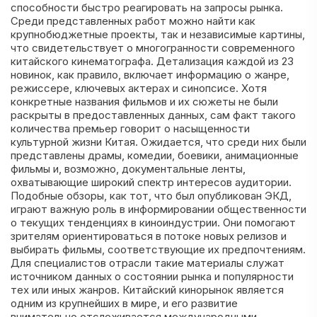
способности быстро реагировать на запросы рынка.
Среди представленных работ можно найти как
крупнобюджетные проекты, так и независимые картины,
что свидетельствует о многогранности современного
китайского кинематографа. Детализация каждой из 23
новинок, как правило, включает информацию о жанре,
режиссере, ключевых актерах и синопсисе. Хотя
конкретные названия фильмов и их сюжеты не были
раскрыты в предоставленных данных, сам факт такого
количества премьер говорит о насыщенности
культурной жизни Китая. Ожидается, что среди них были
представлены драмы, комедии, боевики, анимационные
фильмы и, возможно, документальные ленты,
охватывающие широкий спектр интересов аудитории.
Подобные обзоры, как тот, что был опубликован ЭКД,
играют важную роль в информировании общественности
о текущих тенденциях в киноиндустрии. Они помогают
зрителям ориентироваться в потоке новых релизов и
выбирать фильмы, соответствующие их предпочтениям.
Для специалистов отрасли такие материалы служат
источником данных о состоянии рынка и популярности
тех или иных жанров. Китайский кинорынок является
одним из крупнейших в мире, и его развитие
внимательно отслеживается международными