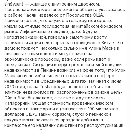
sìhéyuàn) — жилище с внутренним двориком.
Предполагаемое местоположение объекта указывалось
в районе Чаоян, недалеко от Посольства США.
Примечательно, что слухи о столь крупной сделке
имели ощутимые последствия на китайском фондовом
рынке. Информация о покупке, даже будучи
неподтвержденной, привела к заметному росту
стоимости акций некоторых застройщиков в Китае. Это
демонстрирует, насколько сильно имя Илона Маска и
связанные с ним новости могут влиять на
экономические процессы, даже если речь идет о
спекуляциях. Ситуация вокруг предполагаемой покупки
недвижимости в Пекине возникла на фоне того, что Илон
Маск активно избавлялся от своих активов в сфере
недвижимости в Соединенных Штатах. Начиная с июня
2020 года, глава Tesla продал несколько объектов
элитной недвижимости, расположенных в районе Бель-
Эйр в Лос-Анджелесе, а также в других частях
Калифорнии. Общая стоимость проданных Маском
объектов в Калифорнии оценивается в 100 миллионов
долларов США. Таким образом, слухи о пекинской
покупке могли показаться правдоподобными в
контексте его недавних действий по реструктуризации